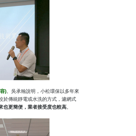
容)
。
吳承翰說明，小松環保以多年來
較於傳統靜電或水洗的方式，濾網式
來也更簡便，業者接受度也較高
。