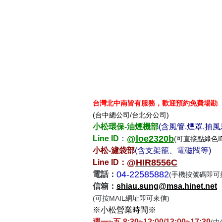
台灣北中南皆有服務，歡迎預約免費場勘
(台中總公司/台北分公司)
小松環保-油煙機部
(含風管.煙罩.抽
@loe2320b
Line
ID
：
(可直接點
綠色I
小松-濾袋部
(含支架籠、電磁閥等)
@HIR8556C
Line ID
：
04-22585882
電話：
(手機按號碼即可
信箱：​
shiau.sung@msa.hinet.net
(可按MAIL網址即可來信)
※小松營業時間※
週一~五 8:30~12:00/13:00~17:30
(