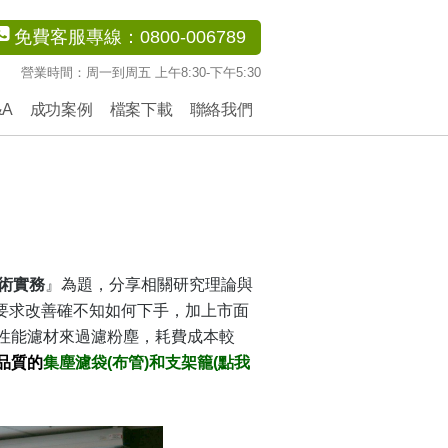
免費客服專線：0800-006789
營業時間：周一到周五 上午8:30-下午5:30
&A
成功案例
檔案下載
聯絡我們
技術實務
』為題，分享相關研究理論與
位要求改善確不知如何下手，加上市面
性能濾材來過濾粉塵，耗費成本較
品質的
集塵濾袋(布管)和支架籠
(點我