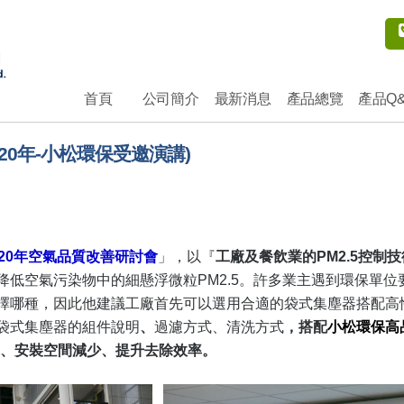
首頁
公司簡介
最新消息
產品總覽
產品Q
20年-小松環保受邀演講)
020年空氣品質改善研討會
」，以『
工廠及餐飲業的PM2.5控制
降低空氣污染物中的細懸浮微粒PM2.5。許多業主遇到環保單
擇哪種，因此他建議工廠首先可以選用合適的袋式集塵器搭配高
袋式集塵器的組件說明
、
過濾方式、清洗方式
，搭配
小松環保高
、安裝空間減少、提升去除效率。