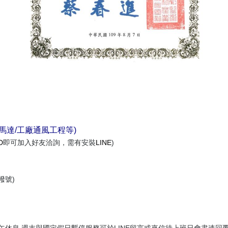
風馬達/工廠通風工程等)
D
即可加入好友洽詢，需有安裝
LINE
)
撥號)
中午休息,週末與國定假日暫停服務可於LINE留言或來信待上班日會盡速回覆