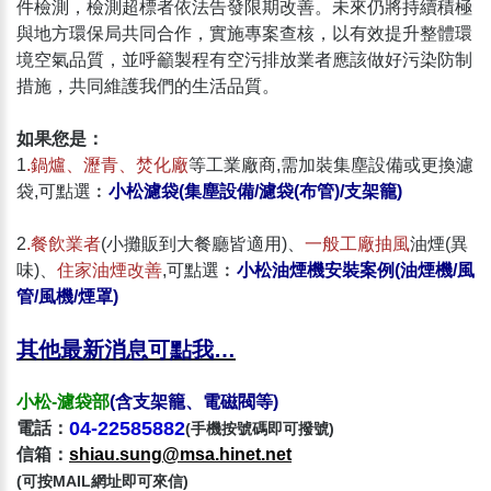
件檢測，檢測超標者依法告發限期改善。未來仍將持續積極
與地方環保局共同合作，實施專案查核，以有效提升整體環
境空氣品質，並呼籲製程有空污排放業者應該做好污染防制
措施，共同維護我們的生活品質。
如果您是：
1
.鍋爐、瀝青、焚化廠
等工業廠商,需加裝集塵設備或更換濾
袋,可點選︰
小松濾袋(集塵設備/濾袋(布管)/支架籠)
2
.餐飲業者
(小攤販到大餐廳皆適用)、
一般工廠抽風
油煙(異
味)、
住家油煙改善
,可點選︰
小松油煙機安裝案例(油煙機/風
管/風機/煙罩)
其他最新消息可
點我…
小松-濾袋部
(含支架籠、電磁閥等)
04-22585882
電話：
(手機按號碼即可撥號)
信箱：​
shiau.sung@msa.hinet.net
(可按MAIL網址即可來信)