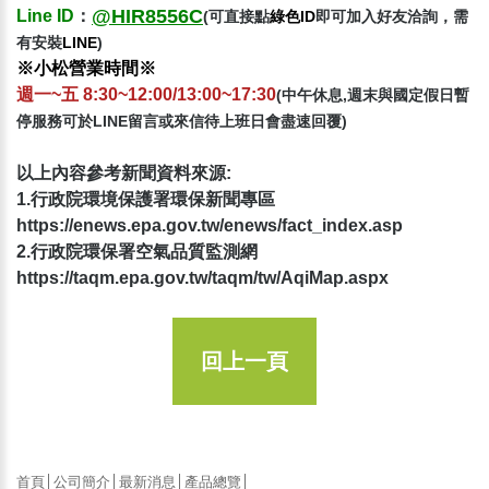
@HIR8556C
Line
ID
：
(可直接點
綠色ID
即可加入好友洽詢，需
有安裝
LINE
)
※小松營業時間※
週一~五 8:30~12:00/13:00~17:30
(中午休息,週末與國定假日暫
停服務可於LINE留言或來信待上班日會盡速回覆)
以上內容參考新聞資料來源:
1.行政院環境保護署環保新聞專區
https://enews.epa.gov.tw/enews/fact_index.asp
2.行政院環保署空氣品質監測網
https://taqm.epa.gov.tw/taqm/tw/AqiMap.aspx
回上一頁
首頁
│
公司簡介
│
最新消息
│
產品總覽
│