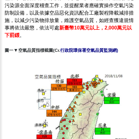
污染源全面深度稽查工作，並提醒業者應確實操作空氣污染
防制設備，以及依據空品惡化資訊配合工廠製程降載減排措
施，以減少污染物排放量，維護空氣品質，如經查獲違規情
事將依法嚴懲，依法可處
新臺幣10萬元以上，2,000萬元以
下罰鍰
。 ​
▼​
圖一
空氣品質指標截圖(Cr.
行政院環保署空氣品質監測網
)