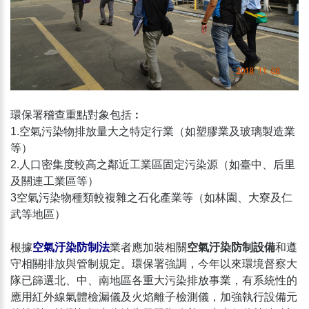
環保署稽查重點對象包括︰
1.空氣污染物排放量大之特定行業（如塑膠業及玻璃製造業
等）
2.人口密集度較高之鄰近工業區固定污染源（如臺中、后里
及關連工業區等）
3空氣污染物種類較複雜之石化產業等（如林園、大寮及仁
武等地區）
根據
空氣汙染防制法
業者應加裝相關
空氣汙染防制設備
和遵
守相關排放與管制規定。環保署強調，今年以來環境督察大
隊已篩選北、中、南地區各重大污染排放事業，有系統性的
應用紅外線氣體檢漏儀及火焰離子檢測儀，加強執行設備元