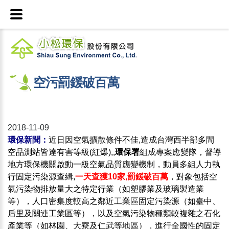
空污罰鍰破百萬
2018-11-09
環保新聞
：
近日因空氣擴散條件不佳,造成台灣西半部多間
空品測站皆達有害等級(紅爆),,
環保署
組成專案應變隊，督導
地方環保機關啟動一級空氣品質應變機制，動員多組人力執
行固定污染源查緝,
一天查獲10家,罰鍰破百萬
，對象包括空
氣污染物排放量大之特定行業（如塑膠業及玻璃製造業
等），人口密集度較高之鄰近工業區固定污染源（如臺中、
后里及關連工業區等），以及空氣污染物種類較複雜之石化
產業等（如林園、大寮及仁武等地區），進行全國性的固定