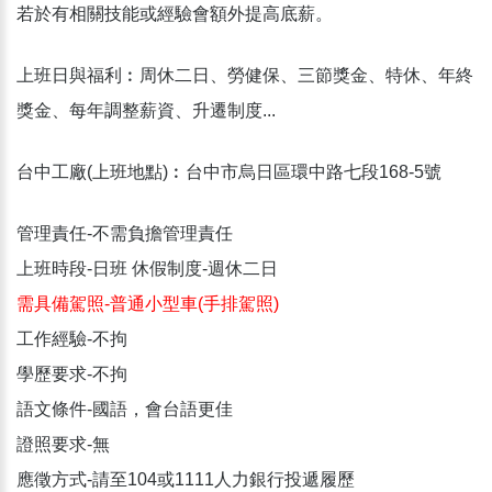
若於有相關技能或經驗會額外提高底薪。
上班日與福利︰周休二日、勞健保、三節獎金、特休、年終
獎金、每年調整薪資、升遷制度...
台中工廠(上班地點)︰台中市烏日區環中路七段168-5號
管理責任-不需負擔管理責任
上班時段-日班 休假制度-週休二日
需具備駕照-普通小型車(手排駕照)
工作經驗-不拘
學歷要求-不拘
語文條件-國語，會台語更佳
證照要求-無
應徵方式-請至104或1111人力銀行投遞履歷