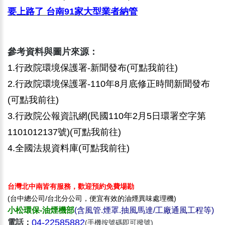
要上路了 台南91家大型業者納管
參考資料與圖片來源：
1.
行政院環境保護署-新聞發布(可點我前往)
2.
行政院環境保護署-110年8月底修正時間新聞發布
(可點我前往)
3.
行政院公報資訊網(民國110年2月5日環署空字第
1101012137號)(可點我前往)
4.
全國法規資料庫(可點我前往)
台灣北中南皆有服務，歡迎預約免費場勘
(台中總公司/台北分公司，便宜有效的油煙異味處理機)
小松環保-油煙機部
(含風管.煙罩.抽風馬達/工廠通風工程等)
04-22585882
電話：
(手機按號碼即可撥號)