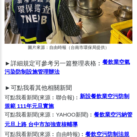
圖片來源：自由時報（台南市環保局提供）
餐飲業空氣
►詳細規定可參考另一篇整理表格︰
污染防制設施管理辦法
►可點我看其他相關新聞
新設餐飲業空污防制
可點我看新聞(來源︰聯合報)︰
規範 111年元旦實施
可點我看新聞(來源︰YAHOO新聞)︰
餐飲業空污納管
元旦上路 台中市加強查核輔導
可點我看新聞(來源︰自由時報)︰
餐飲空污防制法規