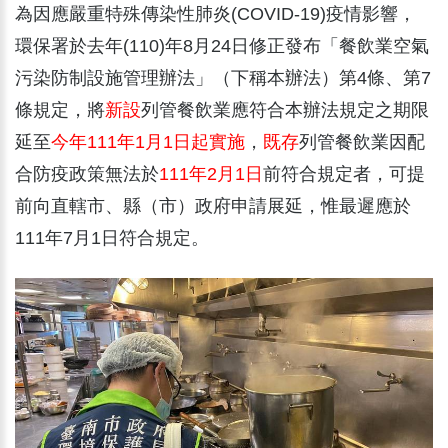
為因應嚴重特殊傳染性肺炎(COVID-19)疫情影響，
環保署於去年(110)年8月24日修正發布「餐飲業空氣
污染防制設施管理辦法」（下稱本辦法）第4條、第7
條規定，將
新設
列管餐飲業應符合本辦法規定之期限
延至
今年111年1月1日起實施
，
既存
列管餐飲業因配
合防疫政策無法於
111年2月1日
前符合規定者，可提
前向直轄市、縣（市）政府申請展延，惟最遲應於
111年7月1日符合規定。