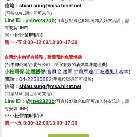
信箱：​
shiau.sung@msa.hinet.net
(可按MAIL網址即可來信)
@loe2320b
Line
ID
：
(可直接點
綠色ID
即可加入好友洽詢，需
有安裝
LINE
)
※小松營業時間※
週一~五 8:30~12:00/13:00~17:30
台灣北中南皆有服務，歡迎預約免費場勘
(台中總公司/台北分公司，便宜有效的油煙異味處理機)
小松環保-油煙機部
(含風管.煙罩.抽風馬達/工廠通風工程等)
04-22585882
電話：
(手機按號碼即可撥號)
信箱：​
shiau.sung@msa.hinet.net
(可按MAIL網址即可來信)
@loe2320b
Line
ID
：
(可直接點
綠色ID
即可加入好友洽詢，需
有安裝
LINE
)
※小松營業時間※
週一~五 8:30~12:00/13:00~17:30