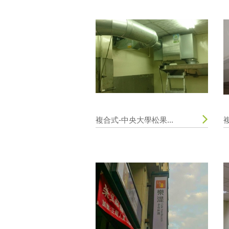
複合式-中央大學松果...
複