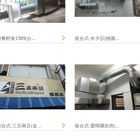
餐輕食1989(台...
複合式-米卡莎(桃園...
合式-三言兩言(金...
複合式-愛嗎哪廚房(...