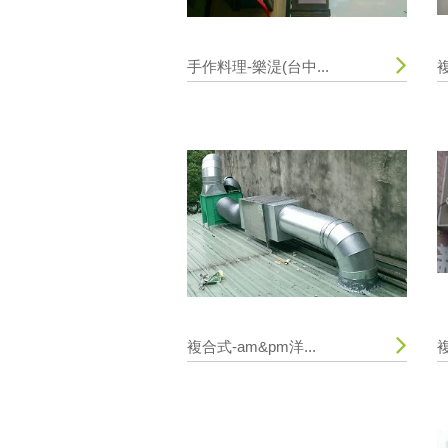
手作料理-樂湜(台中...
複
複合式-am&pm洋...
複