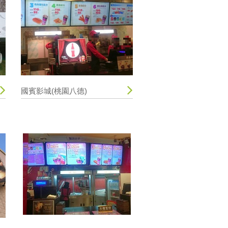
國賓影城(桃園八德)