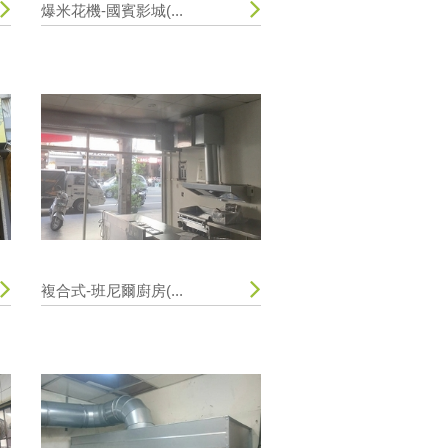
爆米花機-國賓影城(...
複合式-班尼爾廚房(...