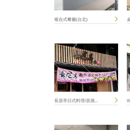
複合式餐廳(台北)
長居亭日式料理/居酒...
W