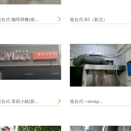
合式-咖啡簡餐(南...
複合式-B2（新北）
合式-茉莉小鎮(新...
複合式---am&p...