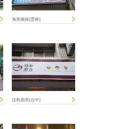
海夾兩按(雲林)
佳和廚房(台中)