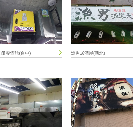
夏爾餐酒館(台中)
漁男居酒屋(新北)