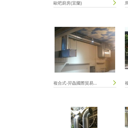
歐吧廚房(宜蘭)
複合式-羿鱻國際貿易...
複