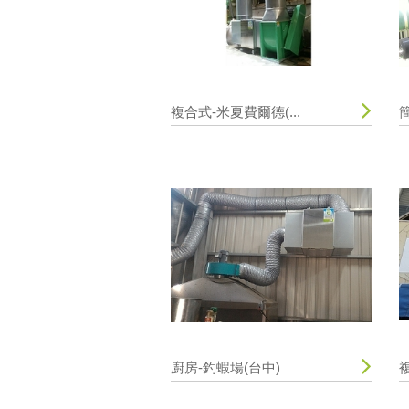
複合式-米夏費爾德(...
簡
廚房-釣蝦場(台中)
複