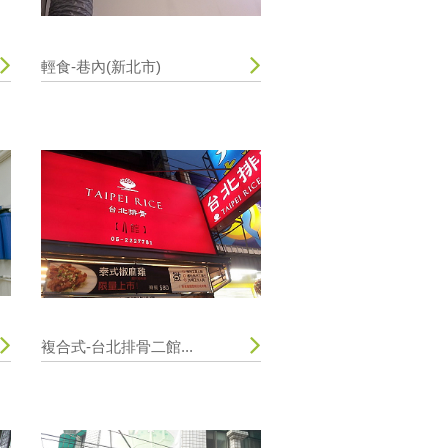
輕食-巷內(新北市)
複合式-台北排骨二館...