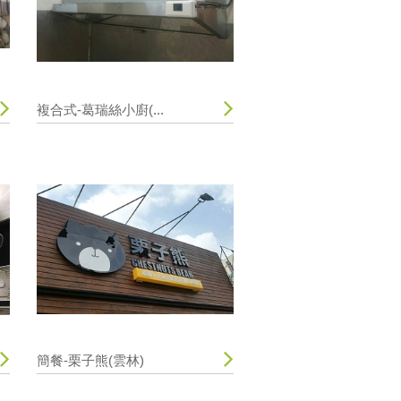
複合式-葛瑞絲小廚(...
簡餐-栗子熊(雲林)