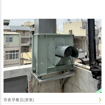
宵夜早餐店(屏東)