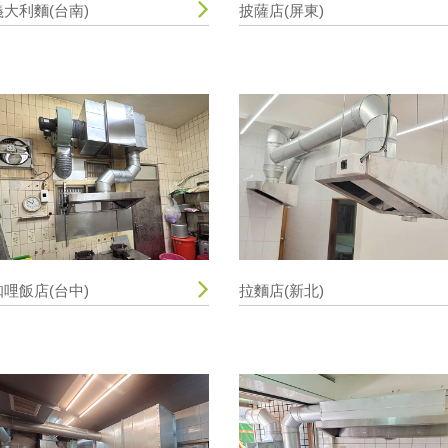
義大利麵(台南)
披薩店(屏東)
咖哩飯店(台中)
拉麵店(新北)