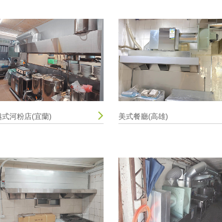
越式河粉店(宜蘭)
美式餐廳(高雄)