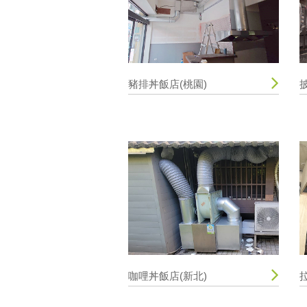
豬排丼飯店(桃園)
咖哩丼飯店(新北)