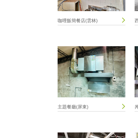
咖哩飯簡餐店(雲林)
主題餐廳(屏東)