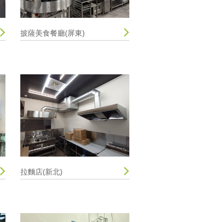
披薩美食餐廳(屏東)
拉麵店(新北)