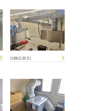
拉麵店(新北)