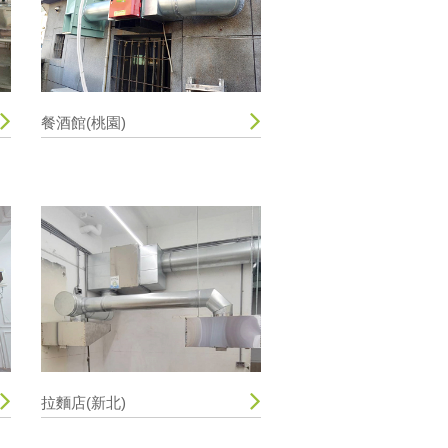
餐酒館(桃園)
拉麵店(新北)