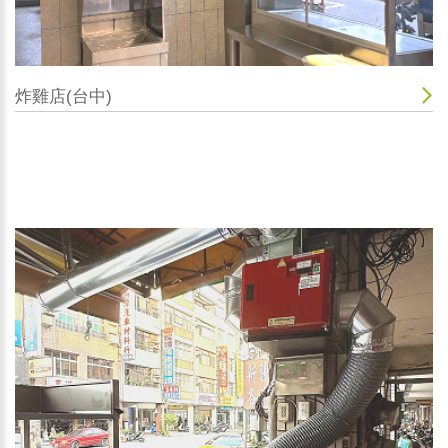
炸雞店(台中)