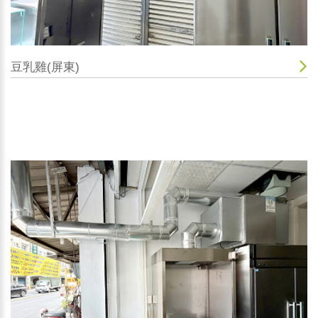
豆乳雞(屏東)