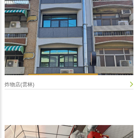
炸物店(雲林)