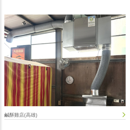
鹹酥雞店(高雄)