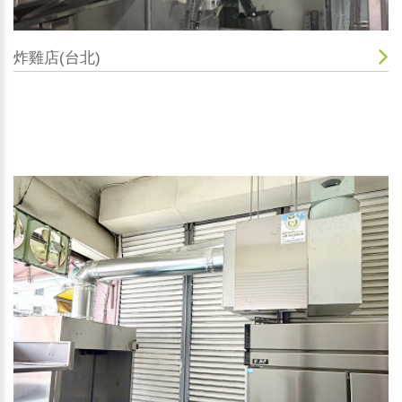
炸雞店(台北)