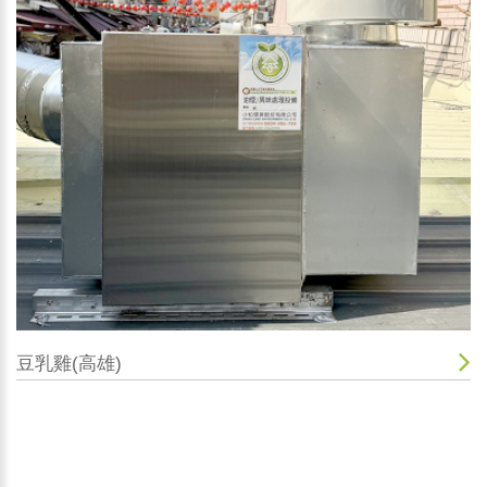
豆乳雞(高雄)