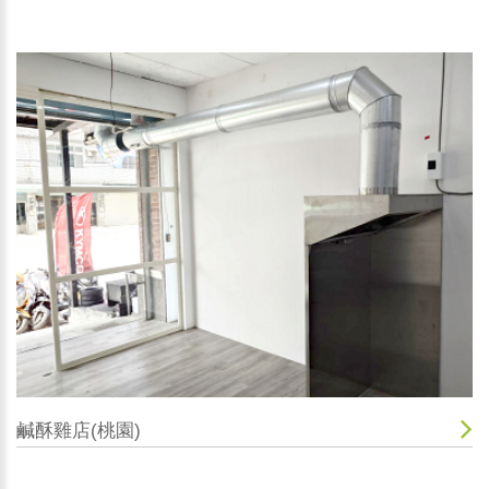
鹹酥雞店(桃園)