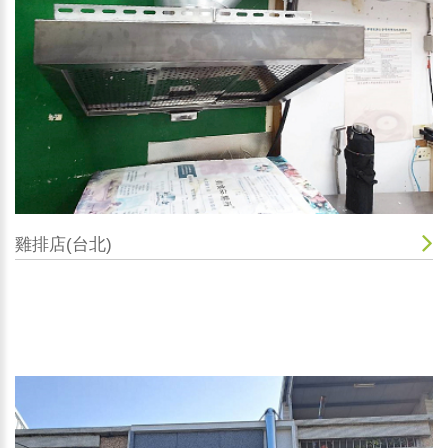
雞排店(台北)