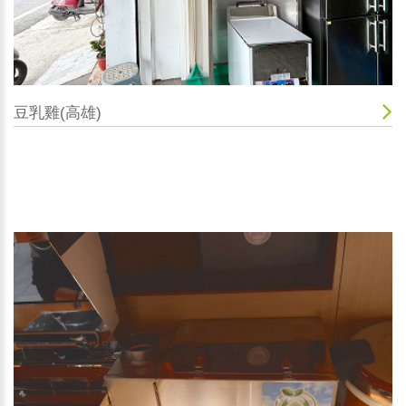
豆乳雞(高雄)