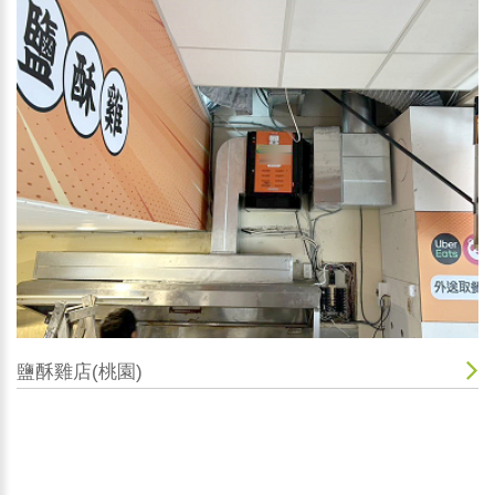
鹽酥雞店(桃園)