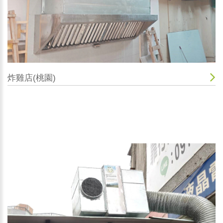
炸雞店(桃園)