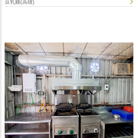
豆乳雞(高雄)